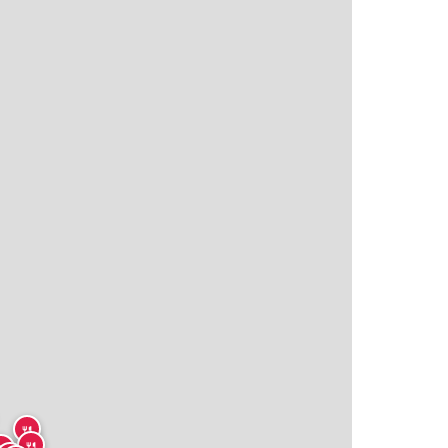
🍴
🍴
🍴