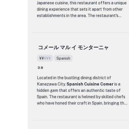
Sushi Direct は必見の場所です。品質へのこだわ
Japanese cuisine, this restaurant offers a unique
locally and from the surrounding area of
り、細部へのこだわり、そして食欲をそそる味を
dining experience that sets it apart from other
Ishikawa.
備えたこのレストランは、あなたの味覚に永続的
establishments in the area. The restaurant's
な印象を残すこと間違いなしです。ぜひ、Sushi
interior is tastefully decorated, creating a warm
When dining at Otome Sushi, be sure to try their
Direct で寿司の芸術性を満喫し、日本の美食の真
and inviting atmosphere for guests.
signature sushi creations. From delicate nigiri to
髄を体験してください。
flavorful rolls, each piece showcases the artistry
One of the standout features of CRAFEAT is its
and expertise of the chefs. The menu offers a
コメール マル イ モンターニャ
menu, which showcases a variety of authentic
variety of options to cater to different tastes and
Japanese dishes. From sashimi and sushi to
preferences, including both traditional and
¥¥
¥¥¥
Spanish
tempura and grilled meats, each dish is expertly
innovative sushi combinations.
prepared using the freshest ingredients. The
3.9
skilled chefs at CRAFEAT pay great attention to
The restaurant's interior is tastefully decorated,
Located in the bustling dining district of
detail, ensuring that every plate is a work of art.
creating a warm and inviting atmosphere for
Kanazawa City,
Spanish Cuisine Comer
is a
guests. The attentive and friendly staff provide
hidden gem that offers an authentic taste of
One of the must-try items on the menu is the
excellent service, ensuring a memorable dining
Spain. The restaurant is helmed by skilled chefs
chef's special omakase course, where diners can
experience. Whether you are a sushi connoisseur
who have honed their craft in Spain, bringing their
indulge in a multi-course meal that highlights the
or simply looking to indulge in authentic Japanese
expertise and passion to every dish they create.
best flavors of the season. Each dish is carefully
cuisine, Otome Sushi is a must-visit destination in
With a focus on modern Spanish cuisine, Comer
crafted to showcase the natural flavors of the
Kanazawa.
offers a diverse menu that showcases the best
ingredients, resulting in a harmonious and
of Spanish flavors and ingredients.