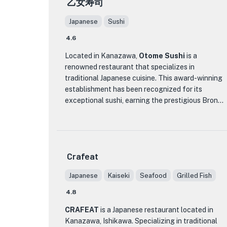
乙女寿司
鮮で最高品質の食材のみを使用するというこだわ
りです。 Sushi Direct の熟練したシェフは、自分
Japanese
Sushi
たちの技術に大きな誇りを持っており、最高級の
4.6
魚介類を慎重に選び、それぞれの寿司を正確かつ
丁寧に調理します。伝統的なにぎりから独創的な
Located in Kanazawa,
Otome Sushi
is a
ロールまで、Sushi Direct では一口ごとに風味と食
renowned restaurant that specializes in
感が溢れます。
traditional Japanese cuisine. This award-winning
establishment has been recognized for its
Sushi Direct の傑出したメニュー項目の 1 つは、レ
exceptional sushi, earning the prestigious Bronze
ストランが提供する最高のものを紹介するシェフ
Award from The Tabelog Awards in 2024. It has
のテイスティング メニューであるおまかせです。
also been selected as one of the top 100 sushi
これにより、お客様はゆっくりと座って、厳選さ
restaurants in the Sushi West region in 2022.
れた寿司のセレクションを楽しむことができ、そ
れぞれのネタが前回のものよりもさらに絶妙にな
Crafeat
What sets Otome Sushi apart from other dining
ります。よりパーソナライズされた体験をお求め
establishments is its commitment to quality and
の方のために、Sushi Direct では、ゲストが好みの
Japanese
Kaiseki
Seafood
Grilled Fish
authenticity. The skilled chefs at Otome Sushi
寿司を選べるアラカルト オプションも提供してい
masterfully prepare each dish with precision and
4.8
ます。
attention to detail, ensuring that every bite is a
CRAFEAT
is a Japanese restaurant located in
culinary delight. The restaurant prides itself on
寿司愛好家でも日本料理の世界に初めてでも、
Kanazawa, Ishikawa. Specializing in traditional
using only the freshest ingredients, sourced