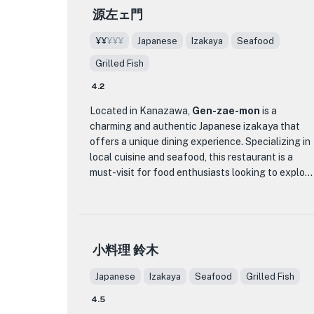
memorable dining experience.
源左ェ門
One of the standout features of Comer is their
Whether you're a fan of Japanese cuisine or
¥¥
¥¥¥
Japanese
Izakaya
Seafood
extensive selection of natural wines, which
looking to explore the flavors of Kanazawa,
perfectly complement the bold and vibrant
CRAFEAT is a restaurant that should not be
Grilled Fish
flavors of the dishes. Whether you're a wine
missed. With its exceptional food, inviting
4.2
connoisseur or simply looking to try something
ambiance, and attentive service, it is sure to leave
new, the knowledgeable staff at Comer can
a lasting impression on every guest.
Located in Kanazawa,
Gen-zae-mon
is a
guide you in choosing the perfect wine to
charming and authentic Japanese izakaya that
enhance your dining experience.
offers a unique dining experience. Specializing in
local cuisine and seafood, this restaurant is a
The restaurant's relaxed and inviting atmosphere
must-visit for food enthusiasts looking to explore
sets it apart from other dining establishments in
the flavors of the region.
the area. The decor combines rustic elements
with modern touches, creating a warm and
The interior of Gen-zae-mon is warm and inviting,
welcoming ambiance. Whether you're looking for
with traditional Japanese decor and a cozy
a casual lunch or a memorable dinner, Spanish
小料理 鈴木
atmosphere. The friendly and attentive staff add
Cuisine Comer is the perfect destination for food
to the welcoming ambiance, ensuring that guests
lovers seeking an authentic taste of Spain in
Japanese
Izakaya
Seafood
Grilled Fish
feel comfortable and well taken care of.
Kanazawa City.
4.5
When it comes to the menu, Gen-zae-mon truly