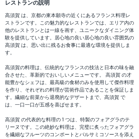
レストランの説明
高須賀 は、京都の東本願寺の近くにあるフランス料理レ
ストランです。この魅力的なレストランでは、エリア内の
他のレストランとは一線を画す、ユニークなダイニング体
験を提供しています。居心地の良い居心地の良い雰囲気の
高須賀 は、思い出に残るお食事に最適な環境を提供しま
す。
高須賀の料理は、伝統的なフランスの技法と日本の味を融
合させた、革新的でおいしいメニューです。 高須賀 の才
能豊かなシェフは、最高級の食材のみを使用して傑作料理
を作り、それぞれの料理が芸術作品であることを保証しま
す。繊細な前菜から退廃的なデザートまで、高須賀 で
は、一口一口が五感を喜ばせます。
高須賀 の代表的な料理の 1 つは、特製のフォアグラのテ
リーヌです。この絶妙な料理は、完璧に炙ったフォアグラ
を繊細なフルーツのコンポートとバルサミコソースを添え