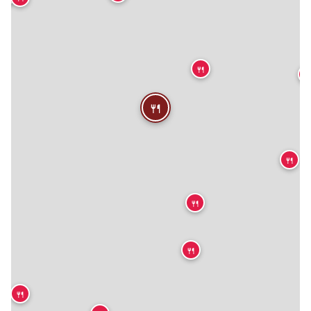
🍴

🍴
🍴

🍴
🍴
🍴