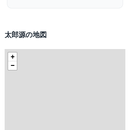
太郎源の地図
+
−