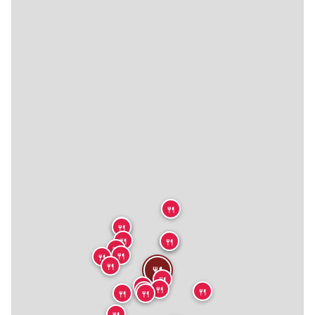
🍴
🍴
🍴
🍴
🍴
🍴
🍴
🍴
🍴
🍴
🍴
🍴
🍴
🍴
🍴
🍴
🍴
🍴
🍴