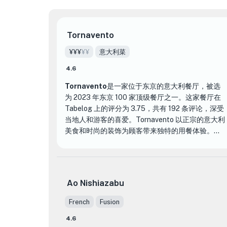
Tornavento
¥¥¥
¥¥
意大利菜
4.6
Tornavento
是一家
位于东京的
意大利餐厅，被选
为 2023 年东京 100 家顶级餐厅之一。这家餐厅在
Tabelog 上的评分为 3.75，共有 192 条评论，深受
当地人和游客的喜爱。Tornavento 以正宗的意大利
美食和时尚的装饰为顾客带来独特的用餐体验。
Tornavento 餐厅的菜单提供各种意大利菜肴，一定
能满足任何口味。从经典的意大利面食，如培根蛋
面和千层面，到配有新鲜食材的令人垂涎欲滴的披
Ao Nishiazabu
萨，每个人都能找到自己喜欢的菜品。餐厅还提供
各种海鲜和肉类菜肴，包括烤章鱼和嫩牛肉片。
French
Fusion
4.6
Tornavento 与其他意大利餐厅的不同之处在于它注