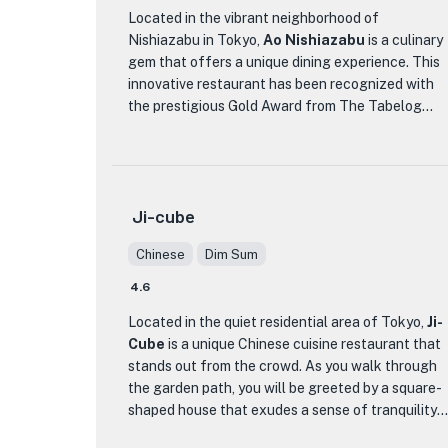
重细节，并致力于使用高品质食材。每道菜都由精
Located in the vibrant neighborhood of
通意大利烹饪艺术的熟练厨师精心烹制。餐厅的装
Nishiazabu in Tokyo,
Ao Nishiazabu
is a culinary
饰优雅而现代，为食客营造出温馨的氛围，让他们
gem that offers a unique dining experience. This
可以尽情享用美食。无论您是想享受浪漫的双人晚
innovative restaurant has been recognized with
餐还是与朋友聚会，Tornavento 都是您获得难忘用
the prestigious Gold Award from The Tabelog
餐体验的完美选择。
Awards in 2023, solidifying its reputation as a
top-notch establishment.
Ao Nishiazabu specializes in innovative cuisine,
Ji-cube
blending traditional Japanese flavors with modern
techniques. The menu showcases a range of
Chinese
Dim Sum
dishes that are expertly crafted and beautifully
presented. From delicate sashimi to succulent
4.6
grilled meats, each dish is a work of art that
Located in the quiet residential area of Tokyo,
Ji-
tantalizes both the eyes and the taste buds.
Cube
is a unique Chinese cuisine restaurant that
stands out from the crowd. As you walk through
What sets Ao Nishiazabu apart from other dining
the garden path, you will be greeted by a square-
establishments is its commitment to using the
shaped house that exudes a sense of tranquility.
finest ingredients and its dedication to culinary
Ji-Cube takes pride in combining the rich flavors
excellence. The chefs at Ao Nishiazabu are