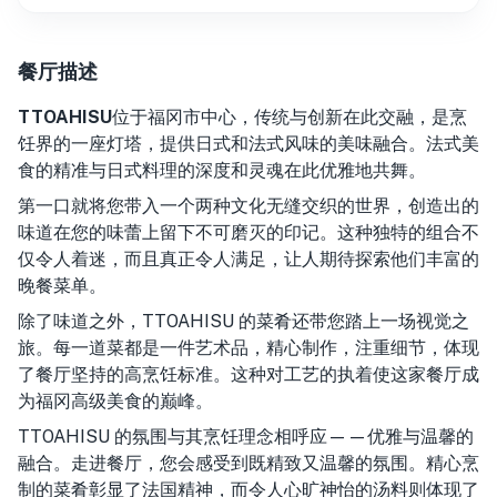
餐厅描述
TTOAHISU
位于福冈市中心，传统与创新在此
交融，是烹
饪界的一座灯塔，提供日式和法式风味的美味融合。法式美
食的精准与日式料理的深度和灵魂在此优雅地共舞。
第一口就将您带入一个两种文化无缝交织的世界，创造出的
味道在您的味蕾上留下不可磨灭的印记。这种独特的组合不
仅令人着迷，而且真正令人满足，让人期待探索他们丰富的
晚餐菜单。
除了味道之外，TTOAHISU 的菜肴还带您踏上一场视觉之
旅。每一道菜都是一件艺术品，精心制作，注重细节，体现
了餐厅坚持的高烹饪标准。这种对工艺的执着使这家餐厅成
为福冈高级美食的巅峰。
TTOAHISU 的氛围与其烹饪理念相呼应——优雅与温馨的
融合。走进餐厅，您会感受到既精致又温馨的氛围。精心烹
制的菜肴彰显了法国精神，而令人心旷神怡的汤料则体现了