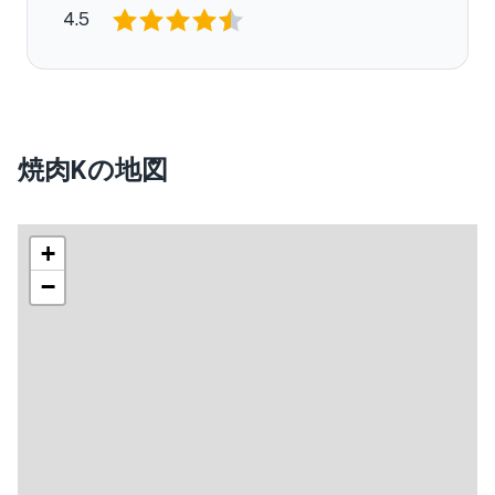
4.5
焼肉Kの地図
+
−