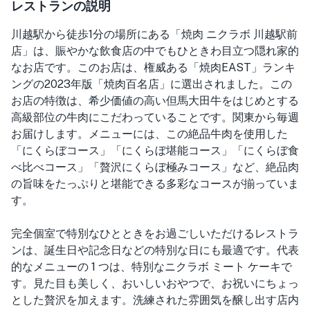
レストランの説明
川越駅から徒歩1分の場所にある「焼肉 ニクラボ 川越駅前
店」は、賑やかな飲食店の中でもひときわ目立つ隠れ家的
なお店です。このお店は、権威ある「焼肉EAST」ランキ
ングの2023年版「焼肉百名店」に選出されました。この
お店の特徴は、希少価値の高い但馬大田牛をはじめとする
高級部位の牛肉にこだわっていることです。関東から毎週
お届けします。メニューには、この絶品牛肉を使用した
「にくらぼコース」「にくらぼ堪能コース」「にくらぼ食
べ比べコース」「贅沢にくらぼ極みコース」など、絶品肉
の旨味をたっぷりと堪能できる多彩なコースが揃っていま
す。
完全個室で特別なひとときをお過ごしいただけるレストラ
ンは、誕生日や記念日などの特別な日にも最適です。代表
的なメニューの 1 つは、特別なニクラボ ミート ケーキで
す。見た目も美しく、おいしいおやつで、お祝いにちょっ
とした贅沢を加えます。洗練された雰囲気を醸し出す店内