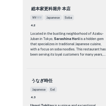
For those looking for a more casual dining
What sets Yokota apart is its commitment to
and passionate about their craft, ensuring that
experience, Ten Yokota also offers an à la carte
総本家更科堀井 本店
using only the finest ingredients sourced from
every dish is prepared to perfection. The bar also
menu with a wide selection of tempura options.
trusted suppliers. The chef, who has inherited the
boasts an impressive selection of wines,
From classic favorites like shrimp and vegetables
¥¥
¥¥¥
Japanese
Soba
skills and principles of the original owner, ensures
cocktails, and spirits, making it the perfect place
to more unique offerings such as tempura sushi
that each piece of tempura is cooked to
to unwind and enjoy a drink with friends or loved
4.2
rolls, there is something to satisfy every palate.
perfection. The batter is meticulously crafted to
ones.
Located in the bustling neighborhood of Azabu-
achieve a crispy and light texture, while the
If you're in search of an unforgettable dining
Juban in Tokyo,
Sarashina Horii
is a hidden gem
precise timing of frying brings out the natural
If you're looking for a memorable dining
experience that celebrates the art of tempura,
that specializes in traditional Japanese cuisine,
flavors of the seafood and vegetables. The result
experience in Tokyo, look no further than Bar La
look no further than Ten Yokota. With its
with a focus on soba noodles. This restaurant has
is a delightful combination of a crunchy exterior
Hulotte. With its unique blend of flavors, cozy
exceptional cuisine, elegant ambiance, and
been serving its loyal customers for many years,
and a succulent interior that will leave your taste
atmosphere, and impeccable service, this hidden
dedication to culinary excellence, this restaurant
and its reputation for excellence has only grown
buds craving for more.
gem is sure to leave a lasting impression. Make a
is a true haven for food lovers.
over time.
reservation today and embark on a culinary
The restaurant's interior reflects the warmth and
journey that will delight your senses.
What sets Sarashina Horii apart from other dining
personality of the chef, creating a welcoming
うなぎ時任
establishments is its commitment to using the
and intimate atmosphere. Yokota also offers
highest quality ingredients and traditional
private dining rooms for a more exclusive
Japanese
Eel
cooking techniques. The soba noodles are made
experience. Whether you choose the Yokota's
in-house using Sarashina flour, which is known for
'Ultimate' course with 25 exquisite dishes, the
4.3
its delicate and smooth texture. The menu offers
'Master' course with 23 delectable creations, or
Unagi Tokitou
is a unique and exceptional