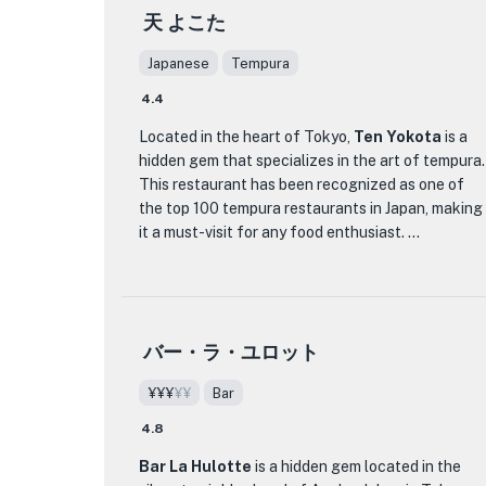
平飯店では、広東料理の粋を極めたメニューをご
天 よこた
用意しております。点心から手の込んだコースま
で、すべての料理に安達シェフの専門性が光りま
Japanese
Tempura
す。伝統的な技法と旬の食材を組み合わせ、五感
4.4
を満足させる洗練された料理を生み出します。
Located in the heart of Tokyo,
Ten Yokota
is a
一平飯店の目玉の一つは、上海ガニをはじめとし
hidden gem that specializes in the art of tempura.
た旬の食材を盛り込んだ季節のコースメニューで
This restaurant has been recognized as one of
す。安達シェフの細心の注意を払って調理され
the top 100 tempura restaurants in Japan, making
た、新鮮な季節の味を体験できる厳選されたメニ
it a must-visit for any food enthusiast.
ューです。
What sets Ten Yokota apart from other dining
レストランのエレガントな装飾と穏やかな雰囲気
establishments is its commitment to using only
は、思い出に残るお食事体験に最適な背景を提供
the freshest and highest quality ingredients. The
します。ロマンチックなディナーや特別なお祝い
バー・ラ・ユロット
skilled chefs at Ten Yokota take great pride in
をお探しの場合でも、一平飯店 はいつまでも印象
their craft, carefully selecting each ingredient
に残る洗練された雰囲気をご提供いたします。
¥¥¥
¥¥
Bar
and delicately frying them to perfection. From
succulent shrimp to crispy vegetables, every bite
4.8
広東料理を通じた比類のない料理の旅を求める人
of their tempura is a delightful explosion of
にとって、一平飯店 は究極の目的地です。卓越し
Bar La Hulotte
is a hidden gem located in the
flavors and textures.
たメニュー、熟練したシェフ、洗練された雰囲気