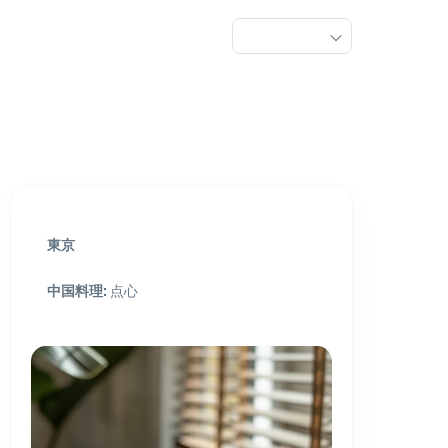
東京
中国料理
:
点心