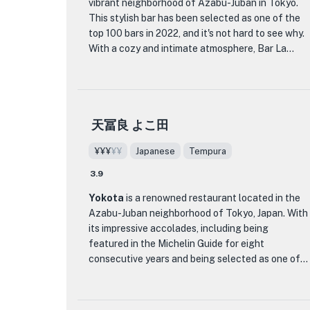
vibrant neighborhood of Azabu-Juban in Tokyo.
を備えたこのレストランは、最も目の肥えた味覚
This stylish bar has been selected as one of the
The restaurant itself exudes a traditional and
をも満足させる忘れられない食事体験をお約束し
top 100 bars in 2022, and it's not hard to see why.
elegant atmosphere, with its minimalist decor and
ます。
With a cozy and intimate atmosphere, Bar La
intimate seating arrangements. The attention to
Hulotte offers a unique dining experience that
detail is evident in every aspect, from the
sets it apart from other establishments in the
beautifully presented dishes to the impeccable
area.
service provided by the friendly and
knowledgeable staff.
天冨良 よこ田
The cuisine at Bar La Hulotte is a fusion of
Japanese and international flavors, expertly
One of the standout menu items at Ten Yokota is
¥¥¥
¥¥
Japanese
Tempura
crafted by their talented chefs. From their
their signature tempura omakase, a chef's tasting
extensive menu, you can expect to find a variety
menu that showcases the best of what the
3.9
of mouthwatering dishes that will satisfy even
restaurant has to offer. This multi-course
Yokota
is a renowned restaurant located in the
the most discerning palate. Whether you're in the
experience allows diners to savor a variety of
Azabu-Juban neighborhood of Tokyo, Japan. With
mood for a perfectly seared steak, fresh
tempura dishes, each expertly crafted and paired
its impressive accolades, including being
seafood, or a vegetarian delight, Bar La Hulotte
with complementary flavors. Whether you're a
featured in the Michelin Guide for eight
has something for everyone.
tempura aficionado or a first-time visitor, the
consecutive years and being selected as one of
tempura omakase is a culinary journey that will
the top 100 tempura restaurants in Japan, Yokota
What truly distinguishes Bar La Hulotte is their
leave you craving for more.
is a must-visit for food enthusiasts.
attention to detail and commitment to providing
exceptional service. The staff is knowledgeable