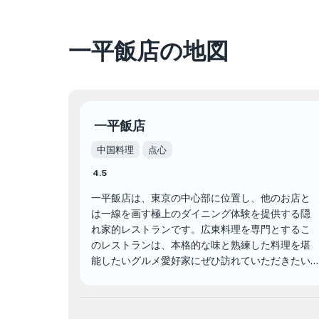
一平飯店の地図
一平飯店
中国料理
点心
4.5
一平飯店は、東京の中心部に位置し、他のお店と
は一線を画す極上のダイニング体験を提供する隠
れ家的レストランです。広東料理を専門とするこ
のレストランは、本格的な味と熟練した料理を堪
能したいグルメ愛好家にぜひ訪れていただきたい
レストランです。
香港と東京で腕を磨いた安達一平シェフ率いる一