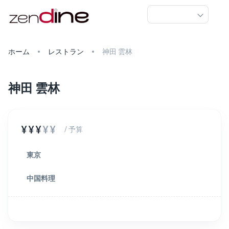
ホーム
レストラン
神田 雲林
神田 雲林
¥¥¥
¥¥
/ 予算
東京
中国料理