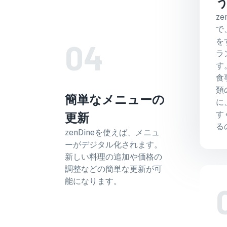
z
で
を
04
ラ
す
食
類
簡単なメニューの
に
す
更新
る
zenDineを使えば、メニュ
ーがデジタル化されます。
新しい料理の追加や価格の
調整などの簡単な更新が可
能になります。