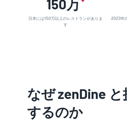
150万
日本には150万以上のレストランがありま
2023
す
なぜ zenDine 
するのか