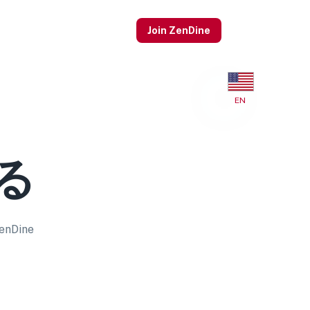
Join ZenDine
EN
する
Dine