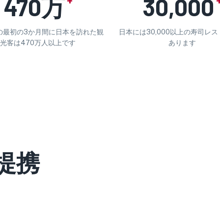
470万
30,000
年の最初の3か月間に日本を訪れた観
日本には30,000以上の寿司レ
光客は470万人以上です
あります
と提携