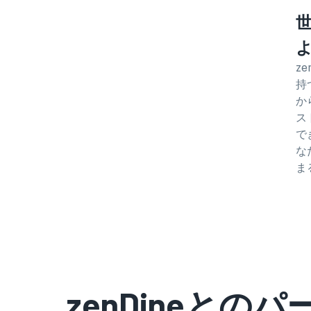
z
持
か
ス
で
な
ま
zenDineとの